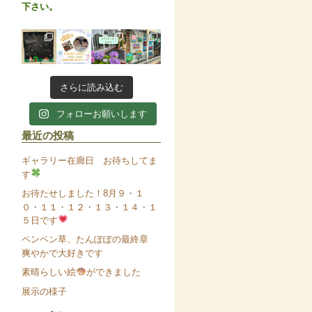
下さい。
さらに読み込む
フォローお願いします
最近の投稿
ギャラリー在廊日 お待ちしてま
す
お待たせしました！8月９・１
０・１１・１２・１３・１４・１
５日です
ペンペン草、たんぽぽの最終章
爽やかで大好きです
素晴らしい絵
ができました
展示の様子