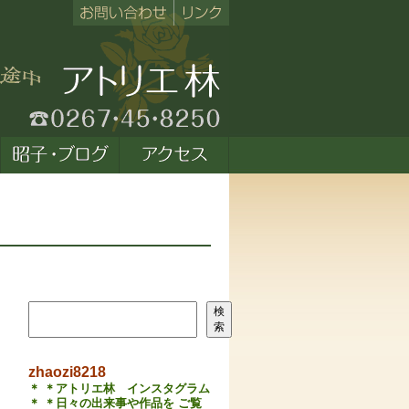
検索
検
索
zhaozi8218
＊ ＊アトリエ林 インスタグラム
＊ ＊日々の出来事や作品を ご覧