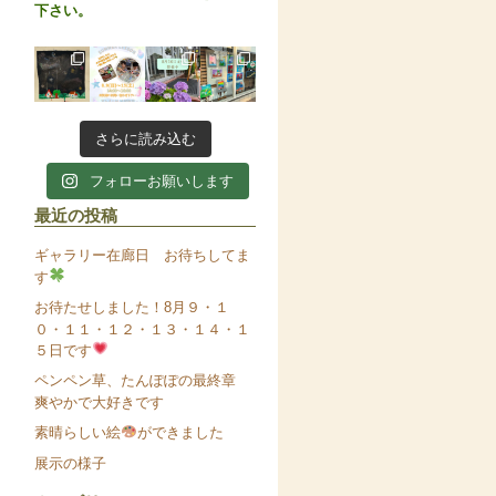
下さい。
さらに読み込む
フォローお願いします
最近の投稿
ギャラリー在廊日 お待ちしてま
す
お待たせしました！8月９・１
０・１１・１２・１３・１４・１
５日です
ペンペン草、たんぽぽの最終章
爽やかで大好きです
素晴らしい絵
ができました
展示の様子