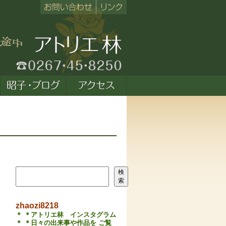
検索
検
索
zhaozi8218
＊ ＊アトリエ林 インスタグラム
＊ ＊日々の出来事や作品を ご覧