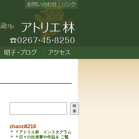
検索
検
索
zhaozi8218
＊ ＊アトリエ林 インスタグラム
＊ ＊日々の出来事や作品を ご覧