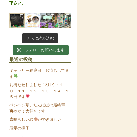
下さい。
さらに読み込む
フォローお願いします
最近の投稿
ギャラリー在廊日 お待ちしてま
す
お待たせしました！8月９・１
０・１１・１２・１３・１４・１
５日です
ペンペン草、たんぽぽの最終章
爽やかで大好きです
素晴らしい絵
ができました
展示の様子