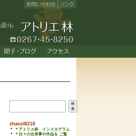
検索
検
索
zhaozi8218
＊ ＊アトリエ林 インスタグラム
＊ ＊日々の出来事や作品を ご覧