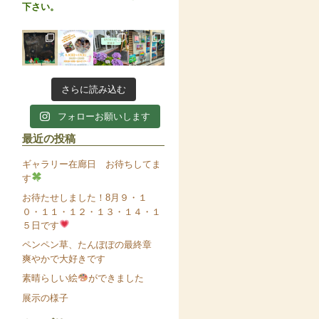
下さい。
さらに読み込む
フォローお願いします
最近の投稿
ギャラリー在廊日 お待ちしてま
す
お待たせしました！8月９・１
０・１１・１２・１３・１４・１
５日です
ペンペン草、たんぽぽの最終章
爽やかで大好きです
素晴らしい絵
ができました
展示の様子