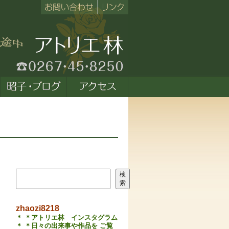
検索
検
索
zhaozi8218
＊ ＊アトリエ林 インスタグラム
＊ ＊日々の出来事や作品を ご覧