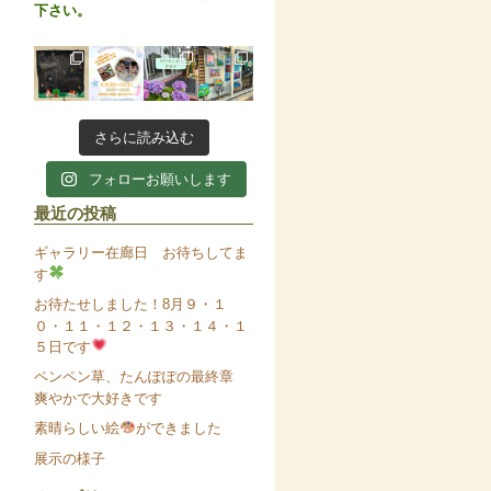
下さい。
さらに読み込む
フォローお願いします
最近の投稿
ギャラリー在廊日 お待ちしてま
す
お待たせしました！8月９・１
０・１１・１２・１３・１４・１
５日です
ペンペン草、たんぽぽの最終章
爽やかで大好きです
素晴らしい絵
ができました
展示の様子