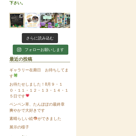
下さい。
さらに読み込む
フォローお願いします
最近の投稿
ギャラリー在廊日 お待ちしてま
す
お待たせしました！8月９・１
０・１１・１２・１３・１４・１
５日です
ペンペン草、たんぽぽの最終章
爽やかで大好きです
素晴らしい絵
ができました
展示の様子