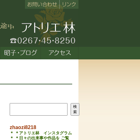
検索
検
索
zhaozi8218
＊ ＊アトリエ林 インスタグラム
＊ ＊日々の出来事や作品を ご覧