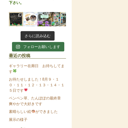
下さい。
さらに読み込む
フォローお願いします
最近の投稿
ギャラリー在廊日 お待ちしてま
す
お待たせしました！8月９・１
０・１１・１２・１３・１４・１
５日です
ペンペン草、たんぽぽの最終章
爽やかで大好きです
素晴らしい絵
ができました
展示の様子