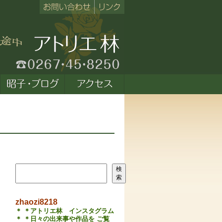
検索
検
索
zhaozi8218
＊ ＊アトリエ林 インスタグラム
＊ ＊日々の出来事や作品を ご覧