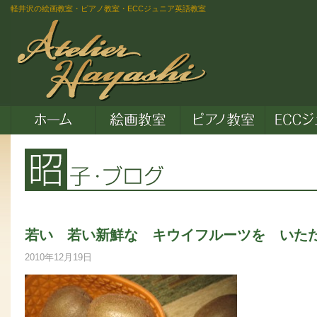
軽井沢の絵画教室・ピアノ教室・ECCジュニア英語教室
若い 若い新鮮な キウイフルーツを いた
2010年12月19日