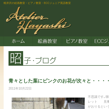
軽井沢の絵画教室・ピアノ教室・ECCジュニア英語教室
青々とした葉にピンクのお花が次々と・・・
2011年10月22日
不思議です｡
塀
レット
見事
がおりるとい