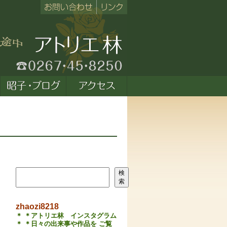
検索
検
索
zhaozi8218
＊ ＊アトリエ林 インスタグラム
＊ ＊日々の出来事や作品を ご覧