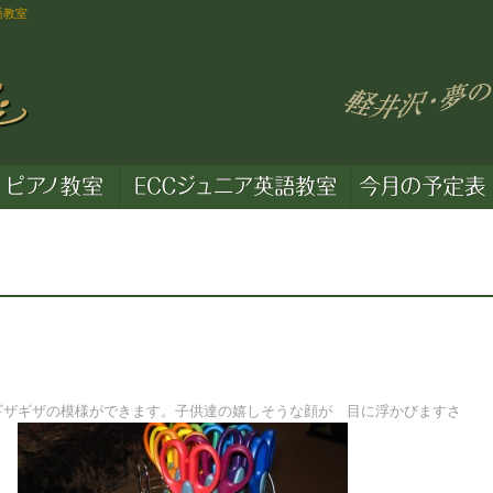
語教室
ギザギザの模様ができます。子供達の嬉しそうな顔が 目に浮かびます
さ