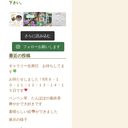
下さい。
さらに読み込む
フォローお願いします
最近の投稿
ギャラリー在廊日 お待ちしてま
す
お待たせしました！8月９・１
０・１１・１２・１３・１４・１
５日です
ペンペン草、たんぽぽの最終章
爽やかで大好きです
素晴らしい絵
ができました
展示の様子