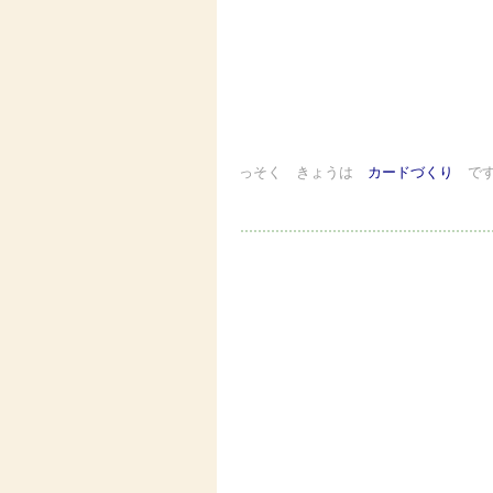
っそく きょうは
カードづくり
で