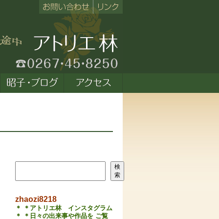
検索
検
索
zhaozi8218
＊ ＊アトリエ林 インスタグラム
＊ ＊日々の出来事や作品を ご覧