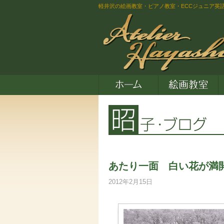
軽井沢の絵画教室・ピアノ教室・ECCジュニア英
あたり一面 白い花が満
2012年2月15日