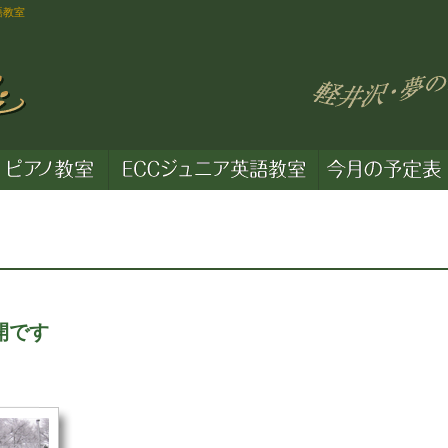
語教室
開です