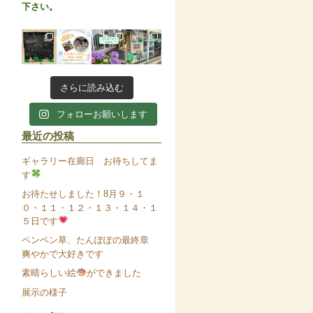
下さい。
さらに読み込む
フォローお願いします
最近の投稿
ギャラリー在廊日 お待ちしてま
す
お待たせしました！8月９・１
０・１１・１２・１３・１４・１
５日です
ペンペン草、たんぽぽの最終章
爽やかで大好きです
素晴らしい絵
ができました
展示の様子