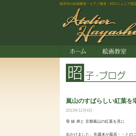
軽井沢の絵画教室・ピアノ教室・ECCジュニア英
嵐山のすばらしい紅葉を
2013年12月4日
母 妹 弟と 京都嵐山の紅葉を見に
出かけました。先週末が最高・・との