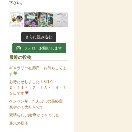
下さい。
さらに読み込む
フォローお願いします
最近の投稿
ギャラリー在廊日 お待ちしてま
す
お待たせしました！8月９・１
０・１１・１２・１３・１４・１
５日です
ペンペン草、たんぽぽの最終章
爽やかで大好きです
素晴らしい絵
ができました
展示の様子