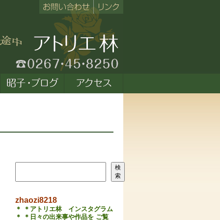
検索
検
索
zhaozi8218
＊ ＊アトリエ林 インスタグラム
＊ ＊日々の出来事や作品を ご覧