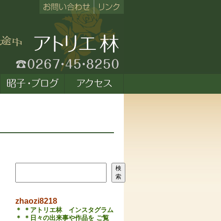
検索
検
索
zhaozi8218
＊ ＊アトリエ林 インスタグラム
＊ ＊日々の出来事や作品を ご覧