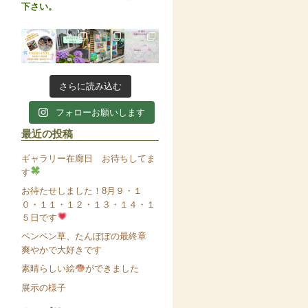
下さい。
さらに読み込む
フォローお願いします
最近の投稿
ギャラリー在廊日 お待ちしてま
す
お待たせしました！8月９・１
０・１１・１２・１３・１４・１
５日です
ペンペン草、たんぽぽの最終章
爽やかで大好きです
素晴らしい絵
ができました
展示の様子