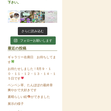
下さい。
さらに読み込む
フォローお願いします
最近の投稿
ギャラリー在廊日 お待ちしてま
す
お待たせしました！8月９・１
０・１１・１２・１３・１４・１
５日です
ペンペン草、たんぽぽの最終章
爽やかで大好きです
素晴らしい絵
ができました
展示の様子