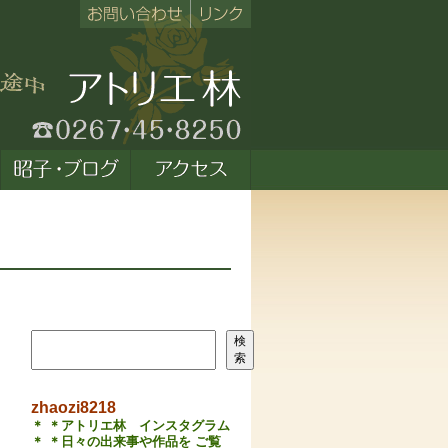
検索
検
索
zhaozi8218
＊ ＊アトリエ林 インスタグラム
＊ ＊日々の出来事や作品を ご覧