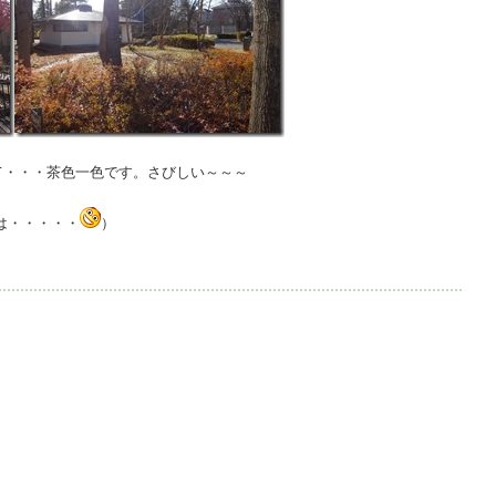
て・・・茶色一色です。さびしい～～～
は・・・・・
）