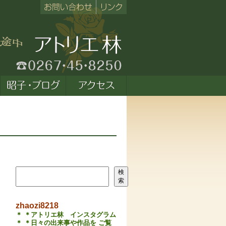
検索
検
索
zhaozi8218
＊ ＊アトリエ林 インスタグラム
＊ ＊日々の出来事や作品を ご覧