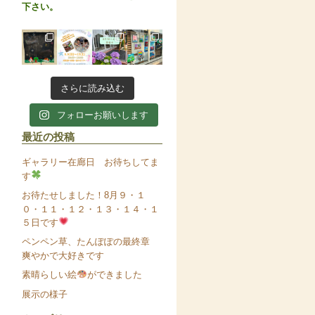
下さい。
さらに読み込む
フォローお願いします
最近の投稿
ギャラリー在廊日 お待ちしてま
す
お待たせしました！8月９・１
０・１１・１２・１３・１４・１
５日です
ペンペン草、たんぽぽの最終章
爽やかで大好きです
素晴らしい絵
ができました
展示の様子