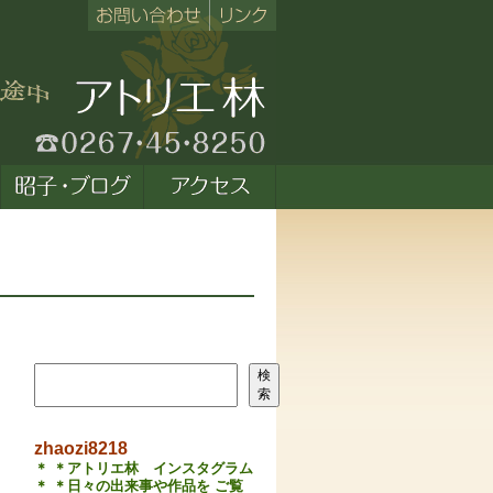
検索
検
索
zhaozi8218
＊ ＊アトリエ林 インスタグラム
＊ ＊日々の出来事や作品を ご覧