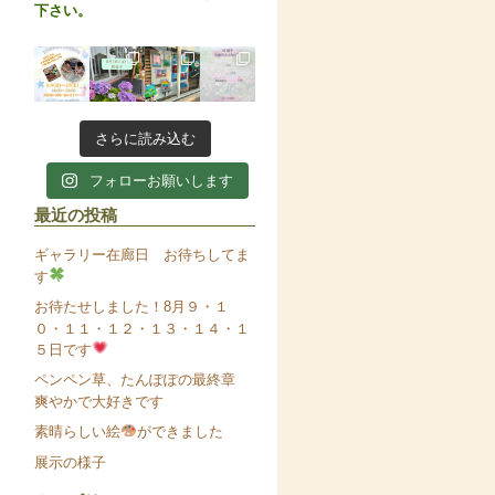
下さい。
さらに読み込む
フォローお願いします
最近の投稿
ギャラリー在廊日 お待ちしてま
す
お待たせしました！8月９・１
０・１１・１２・１３・１４・１
５日です
ペンペン草、たんぽぽの最終章
爽やかで大好きです
素晴らしい絵
ができました
展示の様子